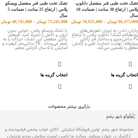
تشک تخت طبی فنر منفصل دانلوپ
تشک تخت طبی فنر منفصل ویسکو
پلاس | ارتفاع 30 سانت | ضمانت 10
پلاس | ارتفاع 25 سانت | ضمانت 5
سال
سال
86,475,000
تومان
–
50,825,000
تومان
73,245,000
تومان
–
40,745,000
تومان
پایان دادن به دوران تعویض‌های
با تشک ویسکو پلاس، خوابی بدون
زودهنگام تشک! دانلوپ پلاس با ارتفاع
لرزش و کامل را تجربه کنید. فنرهای
۳۰ سانتی‌متری و ساختار فنر پاکتی
پاکتی منفصل این تشک، حرکات را به
پیشرفته، نهایت حمایت طبی و آرامش
صفر می‌رساند . ۲۵ سانتی‌متر کیفیت و
مطلق را تضمین می‌کند.
آسایش با ۵ سال گارانتی معتبر.
انتخاب گزینه ها
انتخاب گزینه ها
بارگیری بیشتر محصولات
مجموعه شهر پشم اولین فروشگاه اینترنتی کالای خواب پشمی فراسودمند و
ارگانیک در جهان میباشد. رسالت ما تامین امنیت سلامتی مردم عزیزمان