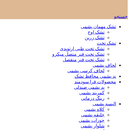
جستجو
تشک مهمان پشمی
تشک اوج
تشک زرین
تشک تخت
تشک تخت طبی ارتوپدی
تشک تخت فنر متصل میکرو
تشک تخت فنر منفصل
لحاف پشمی
لحاف کرسی پشمی
پد پشمی محافظ تشک
محصولات فرا سودمند
پد پشمی صندلی
کمربند پشمی
رینگ درمانی
البسه پشمی
کلاه پشمی
جلیقه پشمی
جوراب پشمی
شلوار پشمی