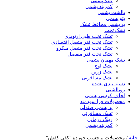
کلاه پشمی
کمربند پشمی
بالشت پشمی
پتو پشمی
پد پشمی محافظ تشک
تشک تخت
تشک تخت طبی ارتوپدی
تشک تخت فنر متصل اقتصادی
تشک تخت فنر متصل میکرو
تشک تخت فنر منفصل
تشک مهمان پشمی
تشک اوج
تشک زرین
تشک مسافرتی
دسته بندی نشده
روبالشتی
لحاف کرسی پشمی
محصولات فرا سودمند
پد پشمی صندلی
تشک مسافرتی
رینگ درمانی
کمربند پشمی
خانه
/
محصولات برچسب خورده “کفی کفش”